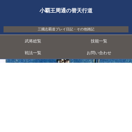
小覇王周通の替天行道
三國志覇道プレイ日記・その他雑記
武将総覧
技能一覧
戦法一覧
お問い合わせ