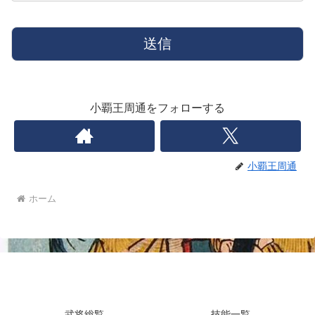
小覇王周通をフォローする
小覇王周通
ホーム
小覇王周通の替天行道
武将総覧
技能一覧