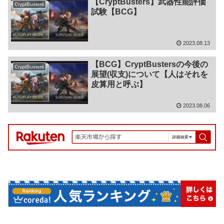
【CryptBusters】武器性能評価
CryptBusters
試験【BCG】
2023.08.13
【BCG】CryptBustersの今後の
CryptBusters
展望(収支)について【人はそれを
皮算用と呼ぶ】
2023.08.06