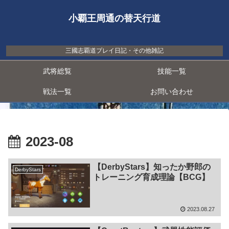
小覇王周通の替天行道
三國志覇道プレイ日記・その他雑記
武将総覧
技能一覧
戦法一覧
お問い合わせ
2023-08
【DerbyStars】知ったか野郎の
DerbyStars
トレーニング育成理論【BCG】
2023.08.27