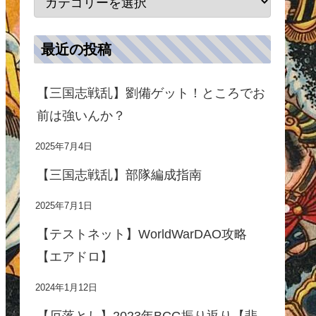
時、攻撃+22％
主将が男性時、攻撃+30％
最近の投稿
【三国志戦乱】劉備ゲット！ところでお
前は強いんか？
効果Ⅴ
所持武将
機動+25％
2025年7月4日
％
戦法速度+15％
【三国志戦乱】部隊編成指南
％
攻撃速度+15％
、攻撃速度+18％
主将が男性時、攻撃速度+25％
2025年7月1日
【テストネット】WorldWarDAO攻略
【エアドロ】
2024年1月12日
効果Ⅴ
所持武将
【厄落とし】2023年BCG振り返り【悲