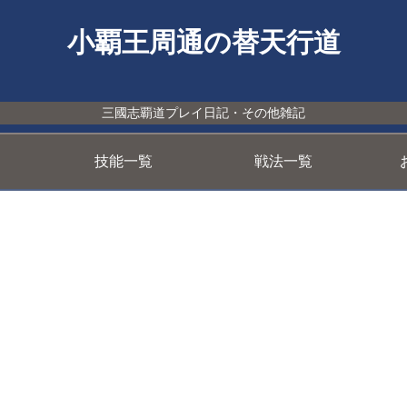
小覇王周通の替天行道
三國志覇道プレイ日記・その他雑記
技能一覧
戦法一覧