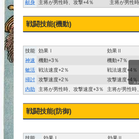
献身
主将が男性時、攻撃+4％
主将が男性時
戦闘技能(機動)
技能
効果Ⅰ
効果Ⅱ
神速
機動+3％
機動+7％
敏活
戦法速度+2％
戦法速度+4％
掃討
攻撃速度+2％
攻撃速度+4％
ス
内助
主将が男性時、攻撃速度+3％
主将が男性時
戦闘技能(防御)
技能
効果Ⅰ
効果Ⅱ