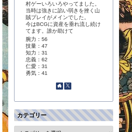
村ゲーいろいろやってました。
当時は強きに諂い弱きを挫く山
賊プレイがメインでした。
今はBCGに資産を垂れ流し続け
てます。誰か助けて
腕力：56
技量：47
知力：31
忠義：62
仁愛：31
勇気：41
効果Ⅴ
所持武将
攻撃+25％
下時、攻撃+36％
兵力50％以下時、攻撃+50％
カテゴリー
科の武将×4％攻撃↑
主将と同兵科の武将×5％攻撃↑
6％、攻撃↑
女性の人数×7％、攻撃↑