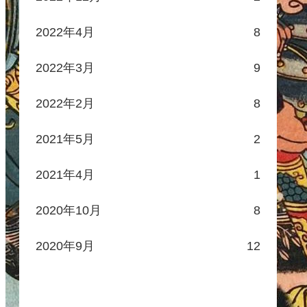
2022年4月
8
効果Ⅳ
効果Ⅴ
メージ
壊滅時、相手に攻撃×500％ダメージ
壊滅時、相手に攻撃
2022年3月
9
都市外での部隊経験+26％
都市外での部隊経験
都市外での銅銭入手量+11％
都市外での銅銭入手
2022年2月
8
部隊の輸送力+10％
部隊の輸送力+15
2021年5月
2
部隊の探索力+18％
部隊の探索力+25
探索時獲得する友好度+4
探索時獲得する友好
2021年4月
1
2020年10月
8
2020年9月
12
Ⅴ
所持武将
任命効果+30％