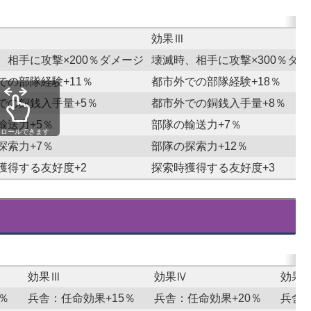
効果Ⅲ
、相手に攻撃×200％ダメージ
壊滅時、相手に攻撃×300％ダ
での部隊経験+11％
都市外での部隊経験+18％
での銅銭入手量+5％
都市外での銅銭入手量+8％
輸送力+5％
部隊の輸送力+7％
クロールできます
探索力+7％
部隊の探索力+12％
獲得する友好度+2
探索時獲得する友好度+3
効果Ⅲ
効果Ⅳ
効果
％
兵舎：任命効果+15％
兵舎：任命効果+20％
兵舎：