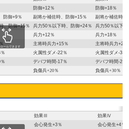
防御+12％
防御+18％
、防御+9％
副将か補佐時、防御+15％
副将か補佐時、防
時、防御+15％
兵力50％以下時、防御+24％
兵力50％以下時
兵力+12％
兵力+18％
％
主将時兵力+15％
主将時兵力+22
クロールできます
3％
火属性ダメ-22％
火属性ダメ-32
0％
デバフ時間-17％
デバフ時間-26
負傷兵+20％
負傷兵+30％
効果Ⅲ
効果Ⅳ
会心発生+3％
会心発生+4％