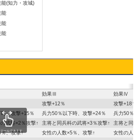
能(知力・攻城)
技能
技能
技能
効果Ⅲ
効果Ⅳ
攻撃+12％
攻撃+18％
下時、攻撃+15％
兵力50％以下時、攻撃+24％
兵力50％以
の武将×2％攻撃↑
主将と同兵科の武将×3％攻撃↑
主将と同兵
クロールできます
4％、攻撃↑
女性の人数×5％、攻撃↑
女性の人数×