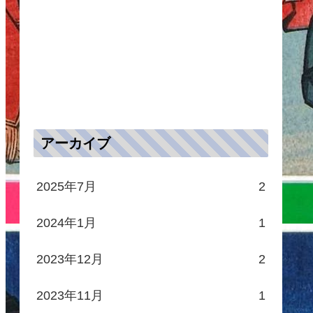
会心発生+5％
主将が男性時、会心発生+6％
会心倍率+50％
連鎖率+4％
主将時、副将の連鎖率+5％
アーカイブ
効果Ⅴ
所持武将
知力+25％
2025年7月
2
+22％
主将と好相性時、知力+30％
2024年1月
1
22％
副将か補佐時、知力+30％
射程+3
2023年12月
2
対物攻撃+30％
火攻撃+30％
2023年11月
1