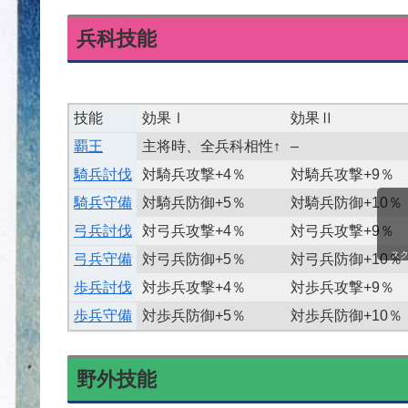
兵科技能
技能
効果Ⅰ
効果Ⅱ
覇王
主将時、全兵科相性↑
–
騎兵討伐
対騎兵攻撃+4％
対騎兵攻撃+9％
騎兵守備
対騎兵防御+5％
対騎兵防御+10％
弓兵討伐
対弓兵攻撃+4％
対弓兵攻撃+9％
ス
弓兵守備
対弓兵防御+5％
対弓兵防御+10％
歩兵討伐
対歩兵攻撃+4％
対歩兵攻撃+9％
歩兵守備
対歩兵防御+5％
対歩兵防御+10％
野外技能