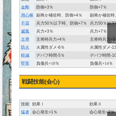
金剛
防御+3％
防御+7％
用心棒
副将か補佐時、防御+4％
副将か補佐時
不屈
兵力50％以下時、防御+7％
兵力50％以下
威風
兵力+3％
兵力+7％
主導
主将時兵力+4％
主将時兵力+9
ス
防火
火属性ダメ-6％
火属性ダメ-1
軽減
デバフ時間-5％
デバフ時間-1
堅実
負傷兵+10％
負傷兵+14％
戦闘技能(会心)
技能
効果Ⅰ
効果Ⅱ
猛者
会心発生+1％
会心発生+2％