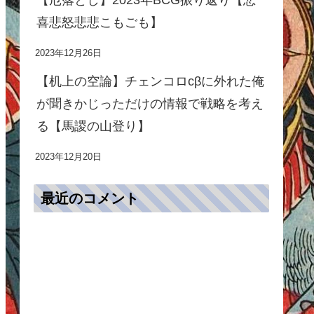
防御+25％
喜悲怒悲悲こもごも】
御+22％
副将か補佐時、防御+30％
2023年12月26日
、防御+36％
兵力50％以下時、防御+50％
【机上の空論】チェンコロcβに外れた俺
兵力+25％
が聞きかじっただけの情報で戦略を考え
％
主将時兵力+30％
る【馬謖の山登り】
％
火属性ダメ-45％
％
デバフ時間-40％
2023年12月20日
負傷兵+50％
最近のコメント
効果Ⅴ
所持武将
会心発生+5％