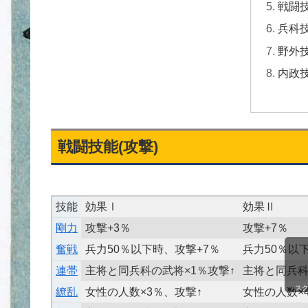
戦闘技
兵科
野外
内政
戦闘技能(攻撃)
技能
効果Ⅰ
効果Ⅱ
剛力
攻撃+3％
攻撃+7％
奮戦
兵力50％以下時、攻撃+7％
兵力50％以
連帯
主将と同兵科の武将×1％攻撃↑
主将と同兵科
ス
繚乱
女性の人数×3％、攻撃↑
女性の人数×