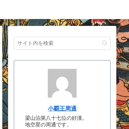
小覇王周通
梁山泊第八十七位の好漢。
地空星の周通です。