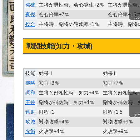
発破
主将が男性時、会心発生+2％
主将が男性時
豪傑
会心倍率+7％
会心倍率+15
ス
投合
主将時、副将の連鎖率+1％
主将時、副将
戦闘技能(知力・攻城)
技能
効果Ⅰ
効果Ⅱ
機略
知力+3％
知力+7％
調和
主将と好相性時、知力+4％
主将と好相性時
王佐
副将か補佐時、知力+4％
副将か補佐時、知
遠射
射程+1
射程+1.5
ス
攻城
対物攻撃+4％
対物攻撃+9％
火術
火攻撃+4％
火攻撃+9％