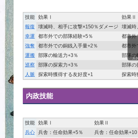
技能
効果Ⅰ
効果Ⅱ
報復
壊滅時、相手に攻撃×150％ダメージ
壊滅時
幸運
都市外での部隊経験+5％
都市外
強奪
都市外での銅銭入手量+2％
都市外
運搬
部隊の輸送力+3％
部隊の
ス
巡察
部隊の探索力+3％
部隊の
人脈
探索時獲得する友好度+1
探索時
内政技能
技能
効果Ⅰ
効果Ⅱ
兵心
兵舎：任命効果+5％
兵舎：任命効果+10