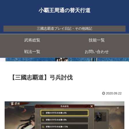
小覇王周通の替天行道
三國志覇道プレイ日記・その他雑記
武将総覧
技能一覧
戦法一覧
お問い合わせ
【三國志覇道】弓兵討伐
2020.09.22