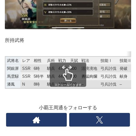
所持武将
武将名
レア
相性
兵科
戦力
天賦
戦法
技能Ⅰ
技能Ⅱ
関銀屏
SSR
6時
騎兵
4759
800
活溌溌地
弓兵討伐
発破
馬雲騄
SSR
5時半
騎兵
4493
800
勇猛絢爛
弓兵討伐
献身
潘鳳
N
8時
騎兵
1888
500
–
弓兵討伐
–
スクロールできます
小覇王周通をフォローする