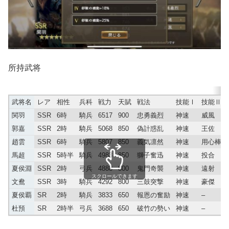
所持武将
武将名
レア
相性
兵科
戦力
天賦
戦法
技能Ⅰ
技能Ⅱ
関羽
SSR
6時
騎兵
6517
900
忠勇義烈
神速
威風
郭嘉
SSR
2時
騎兵
5068
850
偽計惑乱
神速
王佐
趙雲
SSR
6時
騎兵
5807
850
義気凛然
神速
用心棒
馬超
SSR
5時半
騎兵
4983
850
獅子奮迅
神速
投合
夏侯淵
SSR
2時
弓兵
4888
800
鬼門奇襲
神速
遠射
スクロールできます
文鴦
SSR
3時
騎兵
4292
800
三鼓突撃
神速
豪傑
夏侯覇
SR
2時
騎兵
3833
650
報恩の奮励
神速
–
杜預
SR
2時半
弓兵
3688
650
破竹の勢い
神速
–