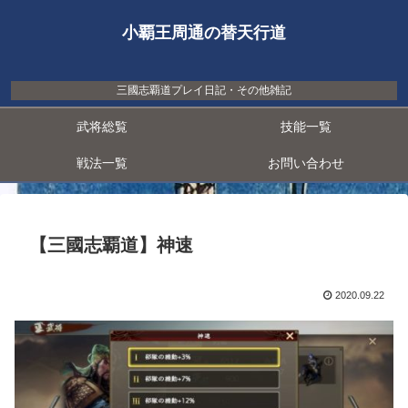
小覇王周通の替天行道
三國志覇道プレイ日記・その他雑記
武将総覧
技能一覧
戦法一覧
お問い合わせ
【三國志覇道】神速
2020.09.22