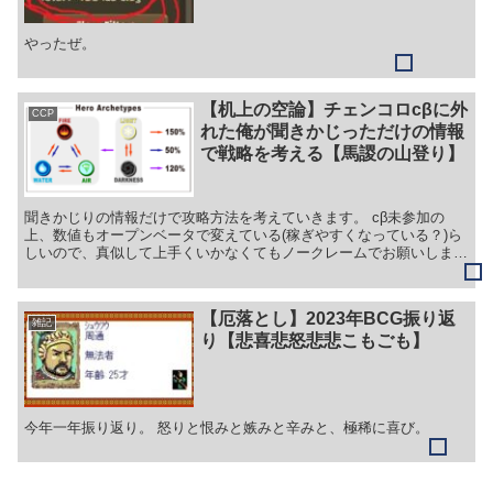
やったぜ。
【机上の空論】チェンコロcβに外
CCP
れた俺が聞きかじっただけの情報
で戦略を考える【馬謖の山登り】
聞きかじりの情報だけで攻略方法を考えていきます。 cβ未参加の
上、数値もオープンベータで変えている(稼ぎやすくなっている？)ら
しいので、真似して上手くいかなくてもノークレームでお願いしま
す。 仮にoβで上手くいっても、正式版では修正入ると思...
【厄落とし】2023年BCG振り返
雑記
り【悲喜悲怒悲悲こもごも】
今年一年振り返り。 怒りと恨みと嫉みと辛みと、極稀に喜び。