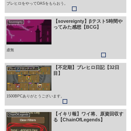
ブレヒロをやってOASをもらおう。
【sovereignty】βテスト5時間や
Sovereignty
ってみた感想【BCG】
虚無
【不定期】ブレヒロ日記【32日
ブレイブフロンティアヒーローズ
目】
1500BPCありがとうございます。
【イキリ報】ワイ将、原資回収す
ChainOfLegends
る【ChainOfLegends】