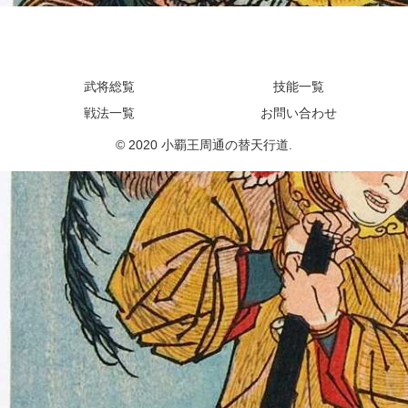
小覇王周通の替天行道
武将総覧
技能一覧
戦法一覧
お問い合わせ
© 2020 小覇王周通の替天行道.