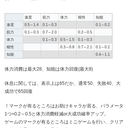
速度
筋力
体力
根性
知能
速度
0.5～1.4
0.1～0.3
0.1～0.2
筋力
0.1～0.3
0.7～2.0
0.2～0.5
体力
0.1～0.3
0.5～1.5
0.1～0.3
根性
0.3～0.8
0.7～2.1
0.1～0.2
知能
0.4～1.1
体力消費は最大28、知能は体力回復(最大8)
休息に関しては、表示上は65だか、通常50、失敗40、大
成功で65回復
！マークが有るところはお助けキャラが居る、パラメータ
1つ+0.2～0.5と体力消費軽減or大成功確率アップ。
ゲームのマークが有るところはミニゲームを行い、クリア