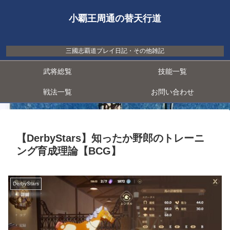
小覇王周通の替天行道
三國志覇道プレイ日記・その他雑記
武将総覧
技能一覧
戦法一覧
お問い合わせ
【DerbyStars】知ったか野郎のトレーニ
ング育成理論【BCG】
DerbyStars