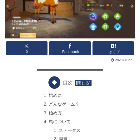
X
Facebook
はてブ
2023.08.27
目次
始めに
どんなゲーム？
始め方
馬について
ステータス
脚質