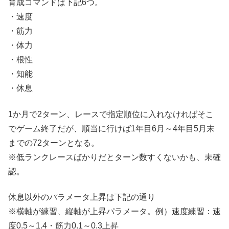
育成コマンドは下記6つ。
・速度
・筋力
・体力
・根性
・知能
・休息
1か月で2ターン、レースで指定順位に入れなければそこ
でゲーム終了だが、順当に行けば1年目6月～4年目5月末
までの72ターンとなる。
※低ランクレースばかりだとターン数すくないかも、未確
認。
休息以外のパラメータ上昇は下記の通り
※横軸が練習、縦軸が上昇パラメータ。例）速度練習：速
度0.5～1.4・筋力0.1～0.3上昇