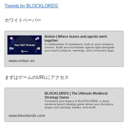
Tweets by BLOCKLORDS
ホワイトペーパー
Notion | Where teams and agents work
together
A collaborative AI workspace, built on your company
context. Build and orchestrate agents right alongside
your team's projects, meetings, and connected apps.
www.notion.so
まずはゲームのURLにアクセス
BLOCKLORDS | The Ultimate Medieval
Strategy Game
Command your legacy in BLOCKLORDS, a deep
medieval grand strategy game where your decisions
shape your dynasty, battles, and world.
www.blocklords.com