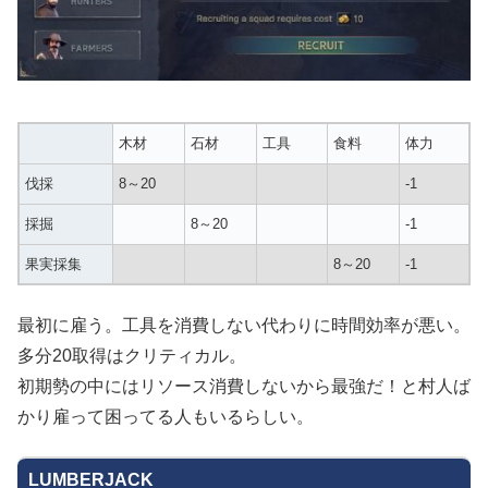
木材
石材
工具
食料
体力
伐採
8～20
-1
採掘
8～20
-1
果実採集
8～20
-1
最初に雇う。工具を消費しない代わりに時間効率が悪い。
多分20取得はクリティカル。
初期勢の中にはリソース消費しないから最強だ！と村人ば
かり雇って困ってる人もいるらしい。
LUMBERJACK