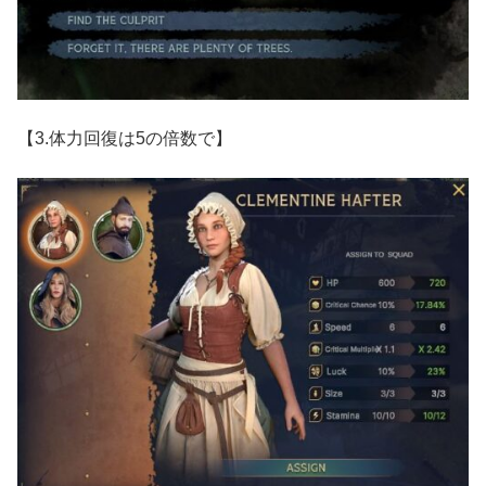
【3.体力回復は5の倍数で】