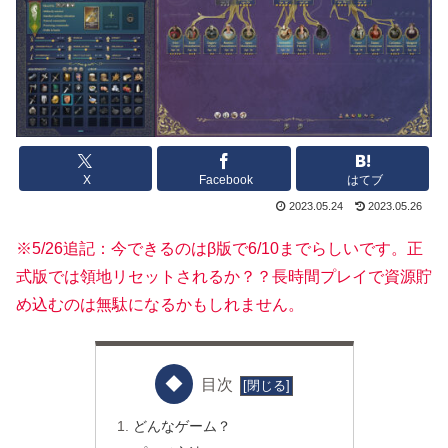
X
Facebook
はてブ
2023.05.24
2023.05.26
※5/26追記：今できるのはβ版で6/10までらしいです。正
式版では領地リセットされるか？？長時間プレイで資源貯
め込むのは無駄になるかもしれません。
目次
どんなゲーム？