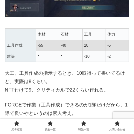
木材
石材
工具
体力
工具作成
-55
-40
10
-5
建築
*
*
-10
-2
大工、工具作成の指示するとき、10取得って書いてるけ
ど、実際は8くらい。
NFT付けて9、クリティカルで22くらい作れる。
FORGEで作業（工具作成）できるのが1隊だけだから、1
隊で良いやというのは素人考え。
全職フルで回したら工具全然足りないので、1隊作業時は
武将総覧
技能一覧
戦法一覧
お問い合わせ