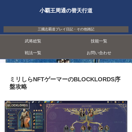
小覇王周通の替天行道
三國志覇道プレイ日記・その他雑記
武将総覧
技能一覧
戦法一覧
お問い合わせ
ミリしらNFTゲーマーのBLOCKLORDS序
盤攻略
BLOCKLORDS