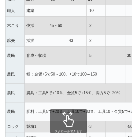
職人
建築
-10
木こり
伐採
45～60
-2
鉱夫
採掘
43
-2
農民
育成～収穫
-5
30～5
農民
種：金貨+5で50～100、+10で100～150
農民
農具：工具5で+10％、金貨5で+15％、両方5で+20％
農民
肥料：工具5で+20％、工具10で+30％、工具10・金貨5で+50
コック
製粉1
-3
-50
スクロールできます