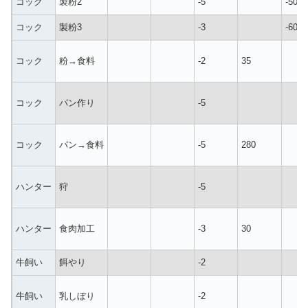
コック
製粉2
-5
-50
コック
製粉3
-3
-60
コック
粉→食料
-2
35
コック
パン作り
-5
コック
パン→食料
-5
280
ハンター
狩
-5
ハンター
食肉加工
-3
30
牛飼い
餌やり
-2
牛飼い
乳しぼり
-2