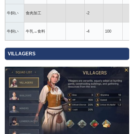
牛飼い
食肉加工
-2
牛飼い
牛乳→食料
-4
100
VILLAGERS