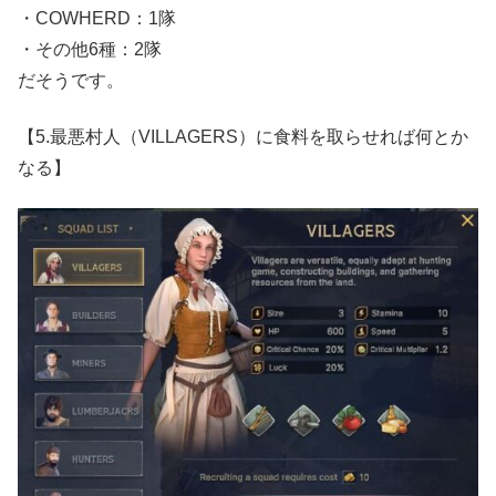
・COWHERD：1隊
・その他6種：2隊
だそうです。
【5.最悪村人（VILLAGERS）に食料を取らせれば何とか
なる】