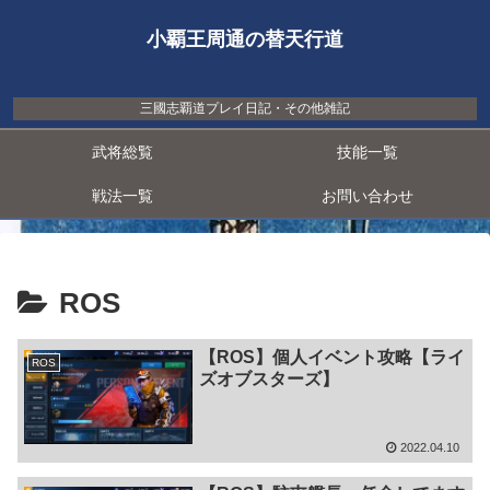
小覇王周通の替天行道
三國志覇道プレイ日記・その他雑記
武将総覧
技能一覧
戦法一覧
お問い合わせ
ROS
【ROS】個人イベント攻略【ライ
ROS
ズオブスターズ】
2022.04.10